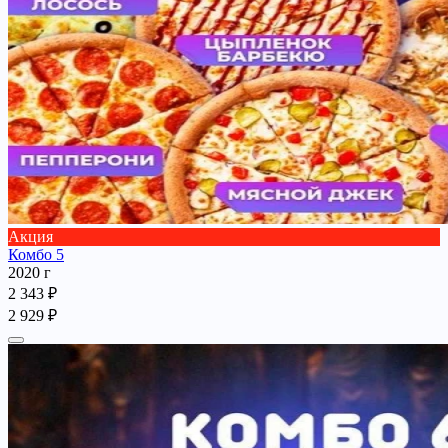
Акция
Комбо 5
2020 г
2 343 ₽
2 929 ₽