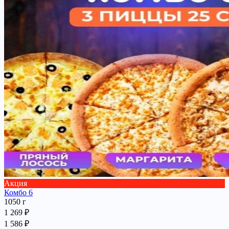
Акция
Комбо 6
1050 г
1 269 ₽
1 586 ₽