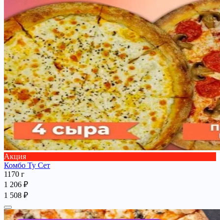
Акция
Комбо Ту Сет
1170 г
1 206 ₽
1 508 ₽