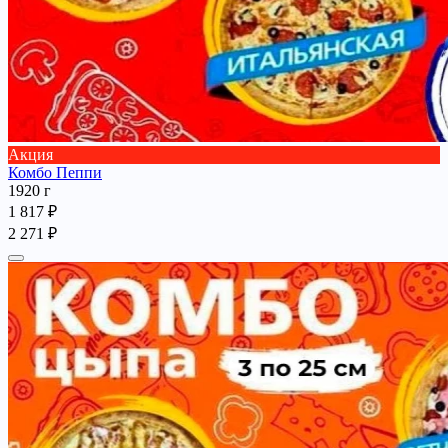
Акция
Комбо Пеппи
1920 г
1 817 ₽
2 271 ₽