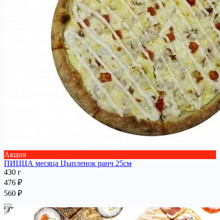
Акция
ПИЦЦА месяца Цыпленок ранч 25см
430 г
476 ₽
560 ₽