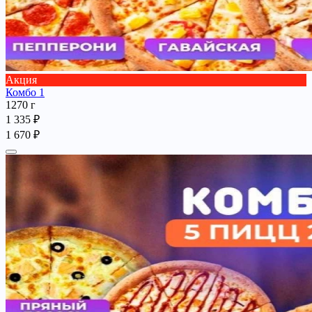
Акция
Комбо 1
1270 г
1 335 ₽
1 670 ₽