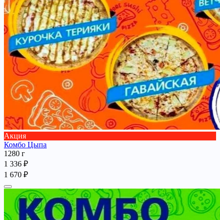
Акция
Комбо Цыпа
1280 г
1 336 ₽
1 670 ₽