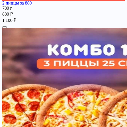
2 пиццы за 880
780 г
880 ₽
1 100 ₽