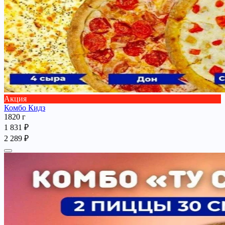
Акция
Комбо Кидз
1820 г
1 831 ₽
2 289 ₽