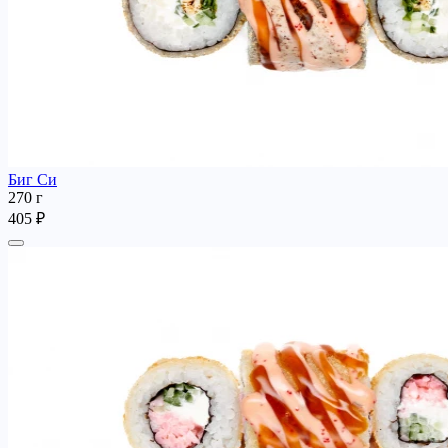
Биг Си
270 г
405 ₽