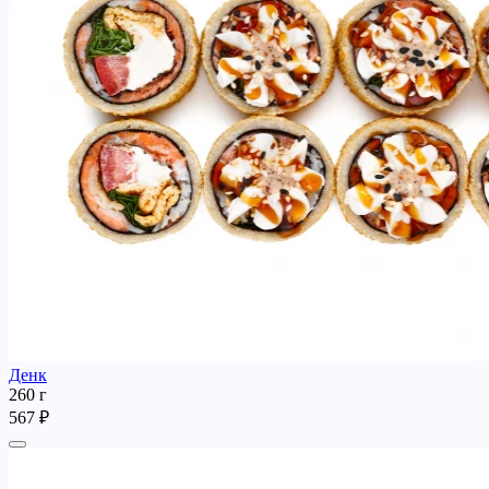
Денк
260 г
567 ₽