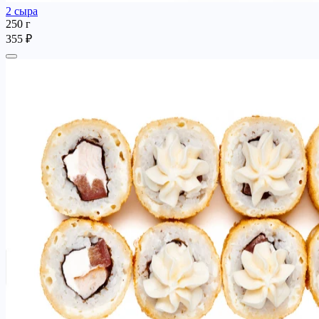
2 сыра
250 г
355 ₽