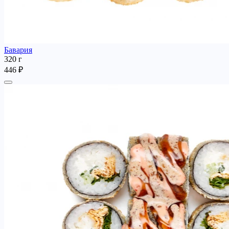
Бавария
320 г
446 ₽