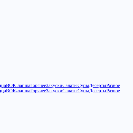
цца
ВОК-лапша
Горячее
Закуски
Салаты
Супы
Десерты
Разное
цца
ВОК-лапша
Горячее
Закуски
Салаты
Супы
Десерты
Разное