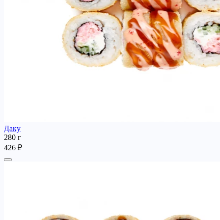
Даку
280 г
426 ₽